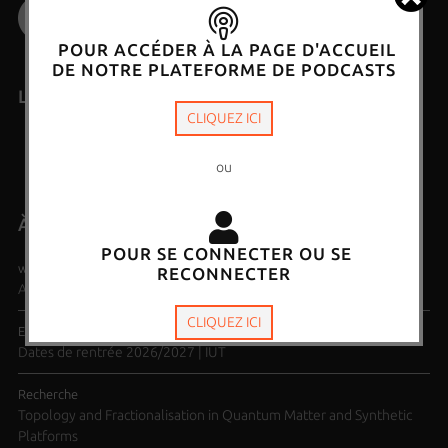
POUR ACCÉDER À LA PAGE D'ACCUEIL
DE NOTRE PLATEFORME DE PODCASTS
La boutique de l'Università
CLIQUEZ ICI
A BUTTEGUCCIA
ou
À la Une sur nos sites web
POUR SE CONNECTER OU SE
www.universita.corsica
RECONNECTER
Année universitaire 2026/2027 - Calendrier des rentrées
CLIQUEZ ICI
Etudiants & futurs étudiants
Dates de rentrée 2026/2027 | IUT
Recherche
Topology and Fractionalisation in Quantum Matter and Synthetic
Platforms